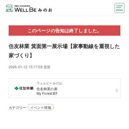
モデルハウス
このページの告知は終了しました。
住宅会社・ハウスメーカー
住友林業 箕面第一展示場【家事動線を重視した
おうちカウンター
家づくり】
イベント情報・プレゼント
2026-01-12 15:17:08 更新
アクセス
ウェルビーみのお
好みからモデルハウスを探す
住友林業の家
My Forest BF
住まいづくりお役立ち情報
カテゴリー
イベント情報
他のABCハウジング
ABCハウジングトップ
マイページ
アカウント登録