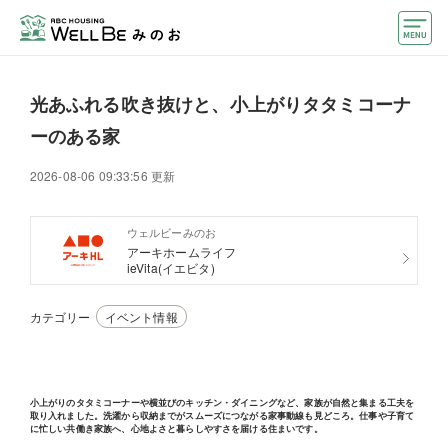
モデルハウス
光あふれる吹き抜けと、小上がりタタミコーナ
住宅会社・ハウスメーカー
ーのある家
おうちカウンター
2026-08-06 09:33:56 更新
イベント情報・プレゼント
ウェルビーみのお
アーキホームライフ
アクセス
ieVita(イエビタ)
好みからモデルハウスを探す
カテゴリー
イベント情報
住まいづくりお役立ち情報
他のABCハウジング
ABCハウジングトップ
小上がりのタタミコーナーや横並びのキッチン・ダイニングなど、家族が自然と集まる工夫を
取り入れました。洗濯から収納までがスムーズにつながる家事動線も見どころ。仕事や子育て
に忙しい共働き家族へ、心地よさと暮らしやすさを届ける住まいです。
マイページ
アカウント登録