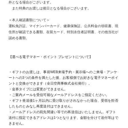
外となる場合がございます。
また特典のお渡しは後日となる場合がございます。
＜本人確認書類について＞
運転免許証、マイナンバーカード、健康保険証、公共料金の領収書、現
住所が確認できる書類、在留カード、特別永住者証明書、その他当社が
認める書類。
【選べる電子マネー・ポイント プレゼントについて】
・ギフトのお渡しは、事前WEB来場予約・展示場へのご来場・アンケ
ートへの3つの条件を満たした後、お客様側でお好きな電子マネーポイ
ントと交換ができます（全日空商事株式会社発行）。
・金券タイプには変更ができません。
・ご案内メールを受信可能なメールアドレスをご指定ください。
・ギフト発送後1ヶ月以内に受け取りがされなかった場合、受領を拒否
したものとみなし再度送付はできません。
・メールアドレスの宛先間違い等での再送信はいたしません。ギフト
送付に指定できるアドレスは1つとなります、金額を分けて送付等はで
きません。