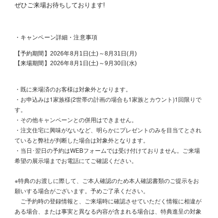
ぜひご来場お待ちしております!
・キャンペーン詳細・注意事項
【予約期間】2026年8月1日(土)～8月31日(月)
【来場期間】2026年8月1日(土)～9月30日(水)
・既に来場済のお客様は対象外となります。
・お申込みは1家族様(2世帯の計画の場合も1家族とカウント)1回限りで
す。
・その他キャンペーンとの併用はできません。
・注文住宅に興味がないなど、明らかにプレゼントのみを目当てとされ
ていると弊社が判断した場合は対象外となります。
・当日･翌日の予約はWEBフォームでは受け付けておりません。ご来場
希望の展示場までお電話にてご確認ください。
※特典のお渡しに際して、ご本人確認のため本人確認書類のご提示をお
願いする場合がございます。予めご了承ください。
ご予約時の登録情報と、ご来場時に確認させていただく情報に相違が
ある場合、または事実と異なる内容が含まれる場合は、特典進呈の対象