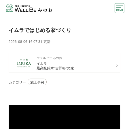
モデルハウス
イムラではじめる家づくり
住宅会社・ハウスメーカー
2026-08-06 16:07:31 更新
おうちカウンター
ウェルビーみのお
イベント情報・プレゼント
イムラ
最高級銘木”吉野杉”の家
アクセス
カテゴリー
施工事例
好みからモデルハウスを探す
住まいづくりお役立ち情報
他のABCハウジング
ABCハウジングトップ
マイページ
アカウント登録