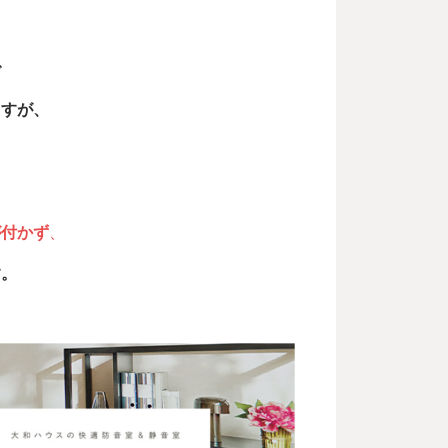
で
ますが、
が付かず
、
す。