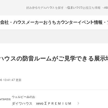
好みからモデルハウスを探す
住まいづくりお役立ち情報
A
会社・ハウスメーカー
おうちカウンター
イベント情報・
ハウスの防音ルームがご見学できる展示場
06 13:41:47 更新
ウェルビーみのお
ダイワハウス
xevo Σ ＰＲＥＭＩＵＭ