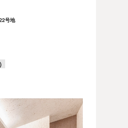
M22号地
）