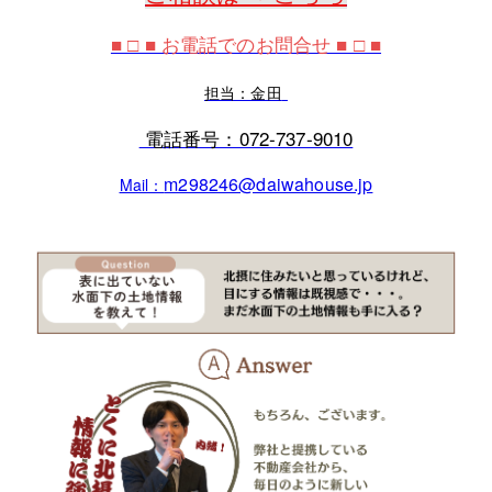
■ □ ■ お電話でのお問合せ ■ □ ■
担当：金田
電話番号：072‐737‐9010
m298246@daiwahouse.jp
Mail：