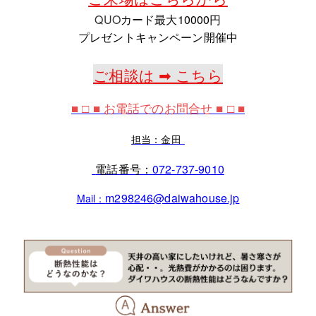
QUO
カード最大10000円
プレゼントキャンペーン開催中
ご相談は ➡ こちら
■ □ ■ お電話でのお問合せ ■ □ ■
担当：金田
電話番号：
072‐737‐9010
m298246@daiwahouse.jp
Mail：