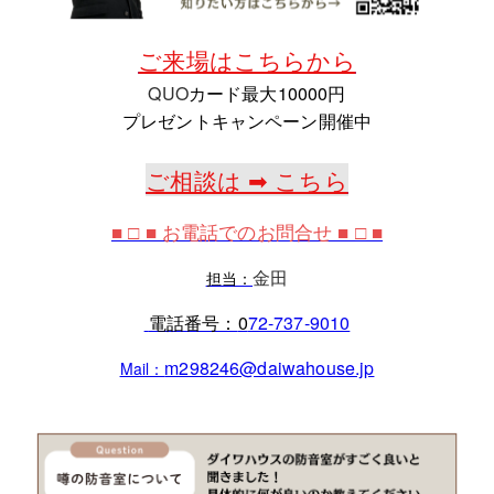
ご来場はこちらから
QUO
カード最大10000円
プレゼントキャンペーン開催中
ご相談は ➡ こちら
■ □ ■ お電話でのお問合せ ■ □ ■
金田
担当：
電話番号：
0
72‐737‐9010
m298246@daiwahouse.jp
Mail：