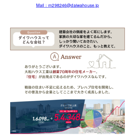
Mail：m298246@daiwahouse.jp