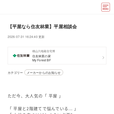
モデルハウス
【平屋なら住友林業】平屋相談会
住宅会社・ハウスメーカー
2026-07-31 16:24:40 更新
イベント情報・プレゼント
桃山六地蔵住宅博
アクセス
住友林業の家
My Forest BF
好みからモデルハウスを探す
カテゴリー
メーカーからのお知らせ
住まいづくりお役立ち情報
他の展示場
ABCハウジングトップ
ただ今、大人気の「 平屋 」
マイページ
アカウント登録
「 平屋と2階建てで悩んでいる... 」