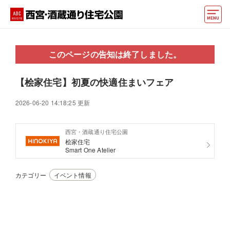
モデルハウス
このページの告知は終了しました。
動画でモデルハウス見学
【桧家住宅】初夏の快適住まいフェア
イベント情報・プレゼント
2026-06-20 14:18:25 更新
アクセス
西宮・酒蔵通り住宅公園
好みからモデルハウスを探す
桧家住宅
Smart One Atelier
住まいづくりお役立ち情報
カテゴリー
イベント情報
他の展示場
ABCハウジングトップ
マイページ
アカウント登録