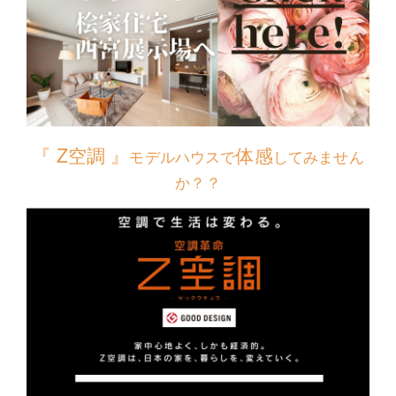
『 Z空調 』
体感
モデルハウスで
してみません
か？？