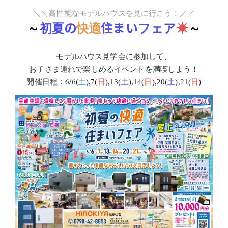
＼＼
高性能なモデルハウスを見に行こう！
／／
～
初夏の
快適
住まいフェア
☀
～
モデルハウス見学会に参加して、
お子さま連れで楽しめるイベントを満喫しよう！
開催日程：6
/6
(
土
),7(
日
),13(
土
),14(
日
),20(
土
),21(
日
)