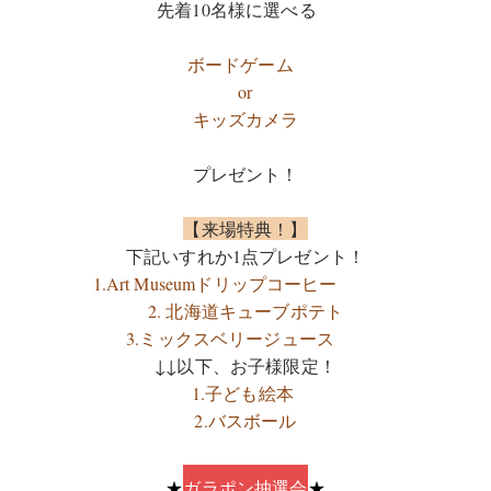
先着10名様に
選べる
ボードゲーム
or
キッズカメラ
プレゼント！
【来場特典！】
下記いすれか1点プレゼント！
1.
Art Museumドリップコーヒー
2
. 北海道キューブポテト
3.ミックスベリージュース
↓↓以下、お子様限定！
1.子ども絵本
2.バスボール
★
ガラポン抽選会
★