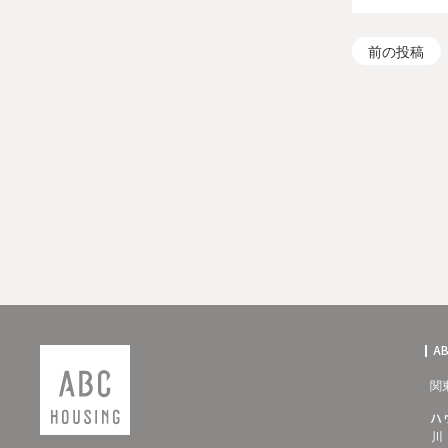
前の投稿
A
関
ハ
川