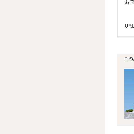
お
UR
この