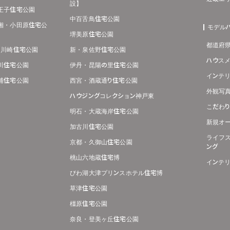
設】
王子住宅公園
中百舌鳥住宅公園
湘・小田原住宅公
モデル
堺美原住宅公園
都道府
･川崎住宅公園
新・泉佐野住宅公園
ハウス
川住宅公園
伊丹・昆陽の里住宅公園
インテ
浦住宅公園
西宮・酒蔵通り住宅公園
外観写
ハウジングコレクション神戸東
こだわ
明石・大蔵海岸住宅公園
新規オ
加古川住宅公園
ライフ
京都・久御山住宅公園
ング
桃山六地蔵住宅博
インテ
びわ湖大津プリンスホテル住宅博
草津住宅公園
橿原住宅公園
奈良・登美ヶ丘住宅公園