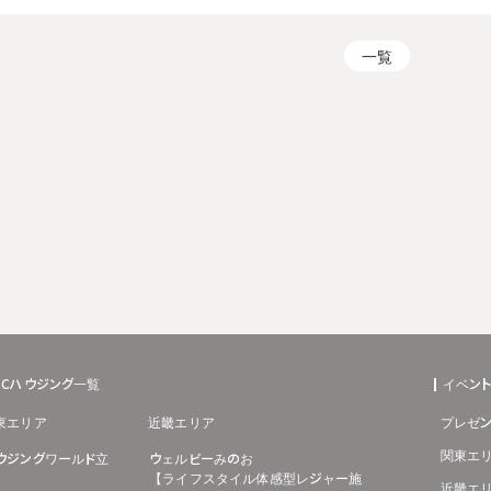
一覧
BCハウジング一覧
イベン
東エリア
近畿エリア
プレゼン
関東エ
ウジングワールド立
ウェルビーみのお
【ライフスタイル体感型レジャー施
近畿エ