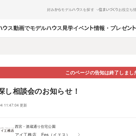
好みからモデルハウスを探す
住まいづくりお役立ち
ハウス
動画でモデルハウス見学
イベント情報・プレゼン
このページの告知は終了しまし
探し相談会のお知らせ！
04 11:47:04 更新
西宮・酒蔵通り住宅公園
アイ工務店
Ees（イエス）