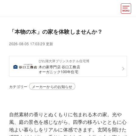
モデルハウス
「本物の木」の家を体験しませんか？
住宅会社・ハウスメーカー
2026-08-05 17:03:29 更新
イベント情報・プレゼント
びわ湖大津プリンスホテル住宅博
アクセス
木の家専門店 谷口工務店
オーガニック100年住宅
好みからモデルハウスを探す
カテゴリー
メーカーからのお知らせ
住まいづくりお役立ち情報
他の展示場
ABCハウジングトップ
自然素材の香りとぬくもりに包まれる木の家。光や
マイページ
アカウント登録
風、庭の景色を感じながら、四季の移ろいとともに心
地よい暮らしをリアルに体感できます。玄関を開けた