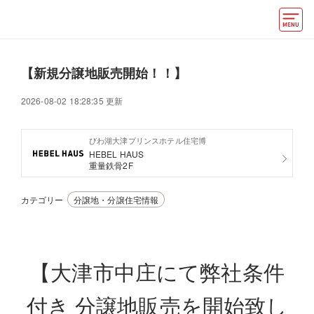
モデルハウス
【新規分譲地販売開始！！】
住宅会社・ハウスメーカー
2026-08-02 18:28:35 更新
イベント情報・プレゼント
びわ湖大津プリンスホテル住宅博
アクセス
HEBEL HAUS
重量鉄骨2F
好みからモデルハウスを探す
カテゴリー
分譲地・分譲住宅情報
住まいづくりお役立ち情報
他の展示場
ABCハウジングトップ
【大津市中庄にて弊社条件
マイページ
アカウント登録
付き 分譲地販売を開始致し