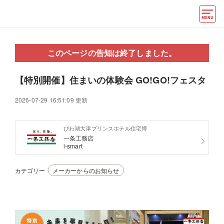
モデルハウス
このページの告知は終了しました。
住宅会社・ハウスメーカー
【特別開催】住まいの体験会 GO!GO!フェスタ
イベント情報・プレゼント
2026-07-29 16:51:09 更新
アクセス
びわ湖大津プリンスホテル住宅博
好みからモデルハウスを探す
一条工務店
i-smart
住まいづくりお役立ち情報
カテゴリー
メーカーからのお知らせ
他の展示場
ABCハウジングトップ
マイページ
アカウント登録