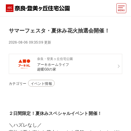
モデルハウス
サマーフェスタ・夏休み花火抽選会開催！
動画でモデルハウス見学
2026-08-06 09:35:09 更新
イベント情報・プレゼント
奈良・登美ヶ丘住宅公園
アクセス
アーキホームライフ
超暖G3の家
好みからモデルハウスを探す
カテゴリー
イベント情報
住まいづくりお役立ち情報
他の展示場
ABCハウジングトップ
２日間限定！夏休みスペシャルイベント開催！
マイページ
アカウント登録
＼ハズレなし／