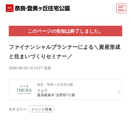
モデルハウス
このページの告知は終了しました。
動画でモデルハウス見学
ファイナンシャルプランナーによる＼資産形成
イベント情報・プレゼント
と住まいづくりセミナー／
アクセス
2026-06-04 15:13:27 更新
好みからモデルハウスを探す
奈良・登美ヶ丘住宅公園
住まいづくりお役立ち情報
イムラ
最高級銘木”吉野杉”の家
他の展示場
ABCハウジングトップ
カテゴリー
イベント情報
マイページ
アカウント登録