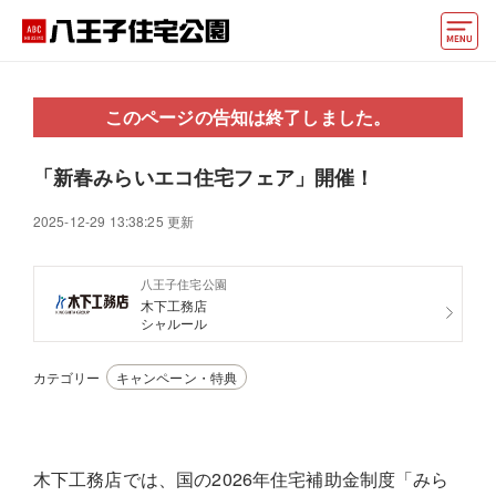
モデルハウス
このページの告知は終了しました。
住宅会社・ハウスメーカー
「新春みらいエコ住宅フェア」開催！
イベント情報・プレゼント
2025-12-29 13:38:25 更新
アクセス
八王子住宅公園
好みからモデルハウスを探す
木下工務店
シャルール
住まいづくりお役立ち情報
カテゴリー
キャンペーン・特典
他の展示場
ABCハウジングトップ
マイページ
アカウント登録
木下工務店では、国の2026年住宅補助金制度「みら