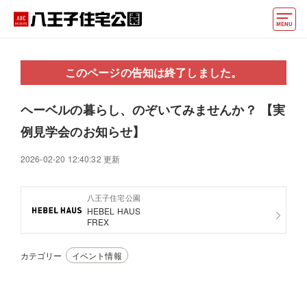
モデルハウス
このページの告知は終了しました。
住宅会社・ハウスメーカー
ヘーベルの暮らし、のぞいてみませんか？ 【実
イベント情報・プレゼント
例見学会のお知らせ】
アクセス
2026-02-20 12:40:32 更新
好みからモデルハウスを探す
八王子住宅公園
住まいづくりお役立ち情報
HEBEL HAUS
FREX
他の展示場
ABCハウジングトップ
カテゴリー
イベント情報
マイページ
アカウント登録