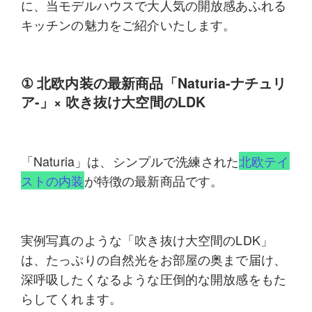
に、当モデルハウスで大人気の開放感あふれる
キッチン
の魅力をご紹介いたします。
①
北欧内装の最新商品「
Naturia-ナチュリ
ア-
」
×
吹き抜け大空間の
LDK
「
Naturia
」は、シンプルで洗練された
北欧テイ
ストの内装
が特徴の最新商品です。
実例写真のような「吹き抜け大空間の
LDK
」
は、たっぷりの自然光をお部屋の奥まで届け、
深呼吸したくなるような圧倒的な開放感をもた
らしてくれます。