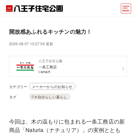
モデルハウス
開放感あふれるキッチンの魅力！
住宅会社・ハウスメーカー
2026-08-07 10:27:56 更新
イベント情報・プレゼント
八王子住宅公園
アクセス
一条工務店
i-smart
好みからモデルハウスを探す
カテゴリー
メーカーからのお知らせ
住まいづくりお役立ち情報
タグ
＃自分らしい暮らし
他の展示場
ABCハウジングトップ
マイページ
アカウント登録
今回は、木の温もりに包まれる
一条工務店の新
商品「
Naturia
（ナチュリア）」の実例ととも