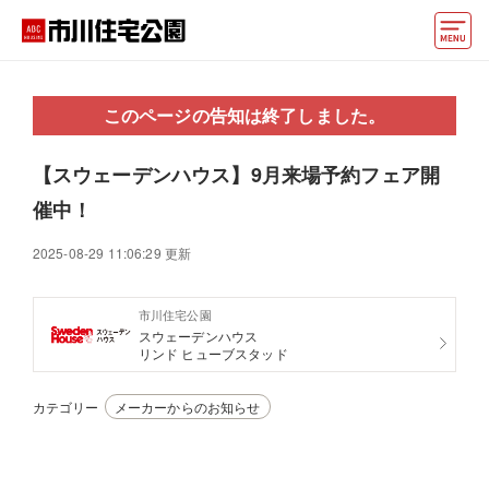
モデルハウス
このページの告知は終了しました。
住宅会社・ハウスメーカー
【スウェーデンハウス】9月来場予約フェア開
動画でモデルハウス見学
催中！
イベント情報・プレゼント
2025-08-29 11:06:29 更新
アクセス
市川住宅公園
好みからモデルハウスを探す
スウェーデンハウス
リンド ヒューブスタッド
住まいづくりお役立ち情報
カテゴリー
メーカーからのお知らせ
他の展示場
ABCハウジングトップ
マイページ
アカウント登録