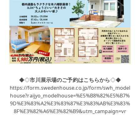
◆◇
市川展示場のご予約はこちらから
◇◆
https://form.swedenhouse.co.jp/form/swh_model
house?raijyo_modelhouse=%E5%B8%82%E5%B7%
9D%E3%83%A2%E3%83%87%E3%83%AB%E3%83%
8F%E3%82%A6%E3%82%B9&utm_campaign=vr