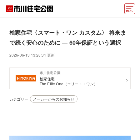
モデルハウス
桧家住宅〈スマート・ワン カスタム〉 将来ま
住宅会社・ハウスメーカー
で続く安心のために ― 60年保証という選択
動画でモデルハウス見学
2026-06-13 13:28:31 更新
イベント情報・プレゼント
市川住宅公園
桧家住宅
アクセス
The Elite One（エリート・ワン）
好みからモデルハウスを探す
カテゴリー
メーカーからのお知らせ
住まいづくりお役立ち情報
他の展示場
ABCハウジングトップ
マイページ
アカウント登録