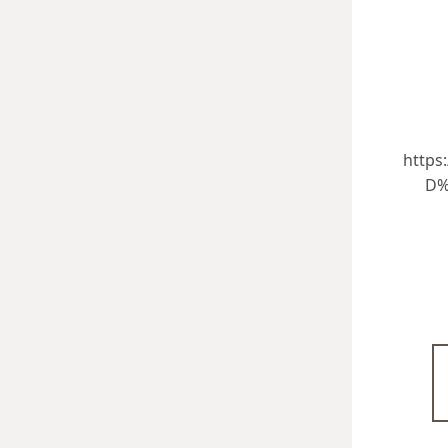
https
D%