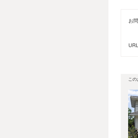
お
UR
この