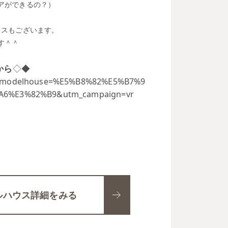
アができるの？）
ウスもございます。
す＾＾
から
◇◆
jyo_modelhouse=%E5%B8%82%E5%B7%9
6%E3%82%B9&utm_campaign=vr
ルハウス詳細をみる