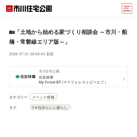
モデルハウス
🏡「土地から始める家づくり相談会 ～市川・船
住宅会社・ハウスメーカー
橋・常磐線エリア版～」
動画でモデルハウス見学
2026-07-31 09:43:40 更新
イベント情報・プレゼント
市川住宅公園
住友林業
アクセス
My Forest BF (マイフォレストビーエフ）
好みからモデルハウスを探す
カテゴリー
イベント情報
住まいづくりお役立ち情報
タグ
＃自分らしい暮らし
他の展示場
ABCハウジングトップ
マイページ
アカウント登録