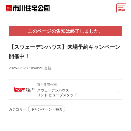
モデルハウス
このページの告知は終了しました。
住宅会社・ハウスメーカー
【スウェーデンハウス】来場予約キャンペーン
動画でモデルハウス見学
開催中！
イベント情報・プレゼント
2025-06-28 10:48:22 更新
アクセス
市川住宅公園
好みからモデルハウスを探す
スウェーデンハウス
リンド ヒューブスタッド
住まいづくりお役立ち情報
カテゴリー
キャンペーン・特典
他の展示場
ABCハウジングトップ
マイページ
アカウント登録