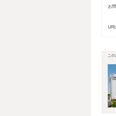
お
UR
この