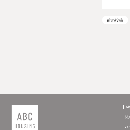
前の投稿
A
関
ハ