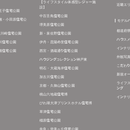
【ライフスタイル体感型レジャー施
近畿エ
設】
王子住宅公園
中百舌鳥住宅公園
湘・小田原住宅公
モデル
堺美原住宅公園
都道府
･川崎住宅公園
新・泉佐野住宅公園
ハウス
川住宅公園
伊丹・昆陽の里住宅公園
インテ
浦住宅公園
西宮・酒蔵通り住宅公園
外観写
ハウジングコレクション神戸東
こだわ
明石・大蔵海岸住宅公園
新規オ
加古川住宅公園
ライフ
京都・久御山住宅公園
ング
桃山六地蔵住宅博
インテ
びわ湖大津プリンスホテル住宅博
草津住宅公園
橿原住宅公園
奈良・登美ヶ丘住宅公園