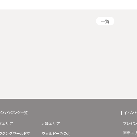
一覧
BCハウジング一覧
イベン
東エリア
近畿エリア
プレゼン
関東エ
ウジングワールド立
ウェルビーみのお