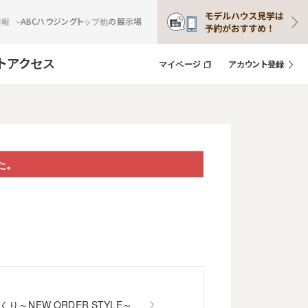
情報
ABCハウジングトップ
他の展示場
ト
アクセス
マイページ
アカウント登録
た。
NEW ORDER STYLE～