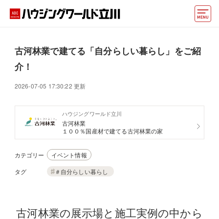
モデルハウス
古河林業で建てる「自分らしい暮らし」をご紹
住宅会社・ハウスメーカー
介！
イベント情報・プレゼント
2026-07-05 17:30:22 更新
アクセス
ハウジングワールド立川
古河林業
好みからモデルハウスを探す
１００％国産材で建てる古河林業の家
住まいづくりお役立ち情報
カテゴリー
イベント情報
他の展示場
ABCハウジングトップ
タグ
＃自分らしい暮らし
マイページ
アカウント登録
古河林業の展示場と施工実例の中から