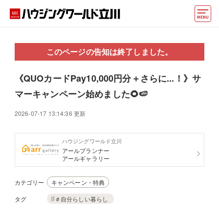
モデルハウス
このページの告知は終了しました。
住宅会社・ハウスメーカー
《QUOカードPay10,000円分＋さらに...！》サ
イベント情報・プレゼント
マーキャンペーン始めました🌻🍉
アクセス
2026-07-17 13:14:36 更新
好みからモデルハウスを探す
ハウジングワールド立川
住まいづくりお役立ち情報
アールプランナー
アールギャラリー
他の展示場
ABCハウジングトップ
カテゴリー
キャンペーン・特典
マイページ
アカウント登録
タグ
＃自分らしい暮らし