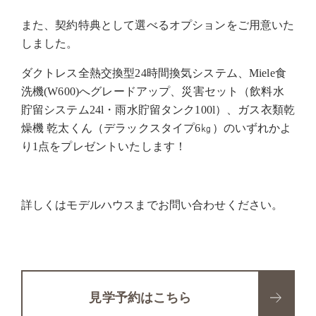
また、契約特典として選べるオプションをご用意いた
しました。
ダクトレス全熱交換型
24
時間換気システム、
Miele
食
洗機
(W600)
へグレードアップ、災害セット（飲料水
貯留システム
24l
・雨水貯留タンク
100l
）、ガス衣類乾
燥機 乾太くん（デラックスタイプ
6
㎏）のいずれかよ
り
1
点をプレゼントいたします！
詳しくはモデルハウスまでお問い合わせください。
見学予約はこちら