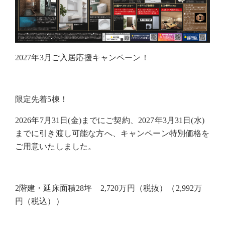
2027
年
3
月ご入居応援キャンペーン！
限定先着
5
棟！
2026
年
7
月
31
日
(
金
)
までにご契約、
2027
年
3
月
31
日
(
水
)
までに引き渡し可能な方へ、キャンペーン特別価格を
ご用意いたしました。
2
階建・延床面積
28
坪
2,720
万円（税抜）（
2,992
万
円（税込））