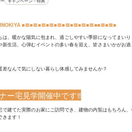
リー
キャンペーン・特典
HINOKIYA ■〓■〓■〓■〓■〓■〓■〓■〓■〓■■〓■〓■
ちは、暖かな陽気に包まれ、過ごしやすい季節になってまいりま
や新生活、心弾むイベントの多い春を迎え、皆さまいかがお過ご
暖差なんて気にしない暮らし体感してみませんか？
ナー宅見学開催中です‼
宅で建てた実際のお家にご訪問でき、建物の内覧はもちろん、
できます！