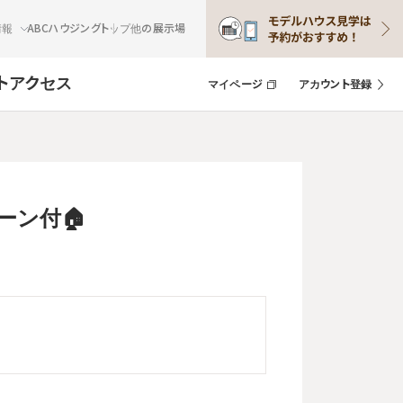
情報
ABCハウジングトップ
他の展示場
ト
アクセス
マイページ
アカウント登録
ーン付🏠