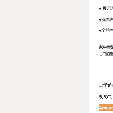
● 展
●洗面
●全館
家中室
し“
実
ご予約
初めて
Amaz