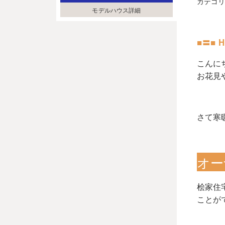
カテゴ
モデルハウス詳細
■〓■ 
こんに
お花見
さて寒
オー
桧家住
ことが