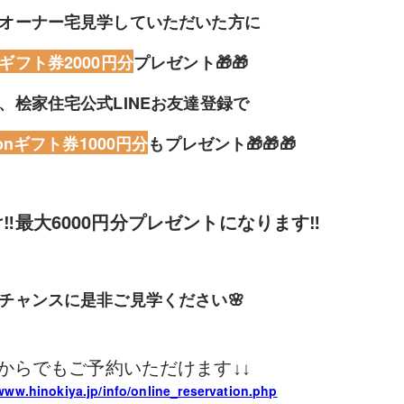
オーナー宅見学していただいた方に
ギフト券2000円分
プレゼント🎁🎁
、桧家住宅公式LINEお友達登録で
onギフト券1000円分
もプレゼント🎁🎁🎁
‼️最大6000円分プレゼントになります‼️
のチャンスに是非ご見学ください🌸
Bからでもご予約いただけます↓↓
/www.hinokiya.jp/info/online_reservation.php