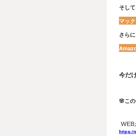
そして
マック
さらに
Amaz
今だけ
🌸こ
WE
https:/