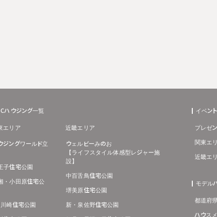
BCハウジング一覧
イベン
東エリア
近畿エリア
プレゼン
関東エ
ウジングワールド立
ウェルビーみのお
【ライフスタイル体感型レジャー施
近畿エ
設】
王子住宅公園
中百舌鳥住宅公園
湘・小田原住宅公
モデル
堺美原住宅公園
都道府
･川崎住宅公園
新・泉佐野住宅公園
ハウス