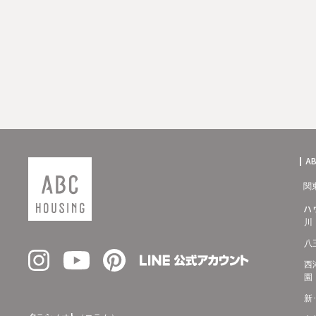
A
関
ハ
川
八
西
園
新