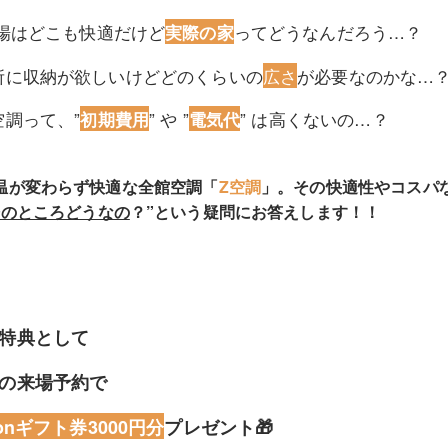
示場はどこも快適だけど
ってどうなんだろう…？
実際の家
所に収納が欲しいけどどのくらいの
広さ
が必要なのかな…
空調って、”
” や ”
” は高くないの…？
初期費用
電気代
温が変わらず快適な全館空調「
Z空調
」。その快適性やコスパ
際のところどうなの
？”という疑問にお答えします！！
特典として
の来場予約で
onギフト券3000円分
プレゼント🎁