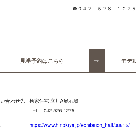
☎０４２－５２６－１２７
見学予約はこちら
モデ
問い合わせ先
桧家住宅 立川A展示場
TEL：042-526-1275
L
https://www.hinokiya.jp/exhibition_hall/38812/