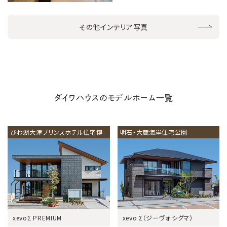
その他インテリア写真
ダイワハウスのモデルホーム一覧
びわ湖大津プリンスホテル住宅博
明石・大蔵海岸住宅公園
xevoΣ PREMIUM
xevo Σ（ジーヴォ シグマ）