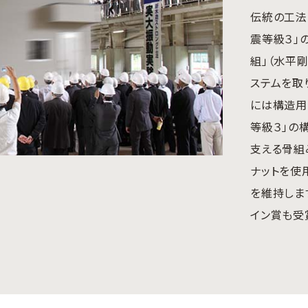
伝統の工法
震等級３」
組」（水平
ステムを取
には構造用
等級３」の
支える骨組
ナットを使
を維持しま
イン賞も受