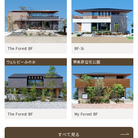
The Forest BF
BF-Si
ウェルビーみのお
堺美原住宅公園
The Forest BF
My Forest BF
すべて見る