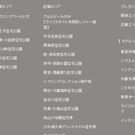
東エリア
近畿エリア
プレゼン
関東エリ
ウジングワールド立
ウェルビーみのお
【ライフスタイル体感型レジャー施
近畿エリ
設】
王子住宅公園
中百舌鳥住宅公園
湘・小田原住宅公園
モデル
堺美原住宅公園
･川崎住宅公園
都道府
新・泉佐野住宅公園
川住宅公園
ハウスメ
伊丹・昆陽の里住宅公園
浦住宅公園
インテリ
西宮・酒蔵通り住宅公園
外観写
ハウジングコレクション神戸東
こだわり
明石・大蔵海岸住宅公園
新規オー
加古川住宅公園
ライフス
京都・久御山住宅公園
グ
桃山六地蔵住宅博
インテリ
びわ湖大津プリンスホテル住宅博