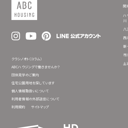
関
ハ
川
八
西
新
市
クラシノオト（コラム）
土
ABCハウジングで働きませんか？
団体見学のご案内
住宅公園用地を探しています
個人情報取扱いについて
利用者情報の外部送信について
利用規約
サイトマップ