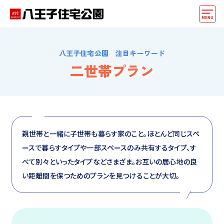
モデルハウス
八王子住宅公園 注目キーワード
住宅会社・ハウスメーカー
二世帯プラン
イベント情報・プレゼント
アクセス
好みからモデルハウスを探す
親世帯と一緒に子世帯も暮らす家のこと。ほとんど同じスペ
ースで暮らすタイプや一部スペースのみ共有するタイプ、す
住まいづくりお役立ち情報
べて別々といったタイプなどさまざま。お互いの居心地の良
他の展示場
い距離間を保つためのプランを見つけることが大切。
ABCハウジングトップ
マイページ
アカウント登録