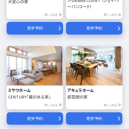
J・URBAN COURT （ジェイ・ア
大安心の家
ーバンコート）
詳しくみる
詳しくみる
見学予約
見学予約
ミサワホーム
アキュラホーム
CENTURY「蔵のある家」
超空間の家
詳しくみる
詳しくみる
見学予約
見学予約