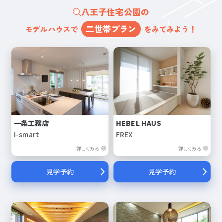
八王子住宅公園の
二世帯プラン
モデルハウスで
をみてみよう！
一条工務店
HEBEL HAUS
i-smart
FREX
詳しくみる
詳しくみる
見学予約
見学予約