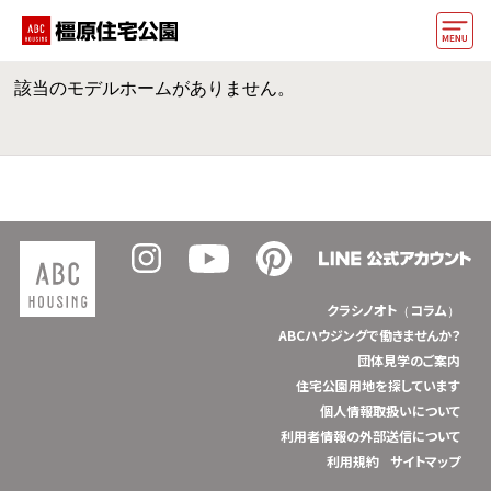
該当のモデルホームがありません。
モデルハウス
おうちカウンター
動画でモデルハウス見学
イベント情報・プレゼント
アクセス
クラシノオト（コラム）
好みからモデルハウスを探す
ABCハウジングで働きませんか？
団体見学のご案内
住まいづくりお役立ち情報
住宅公園用地を探しています
個人情報取扱いについて
他の展示場
ABCハウジングトップ
利用者情報の外部送信について
利用規約
サイトマップ
マイページ
アカウント登録