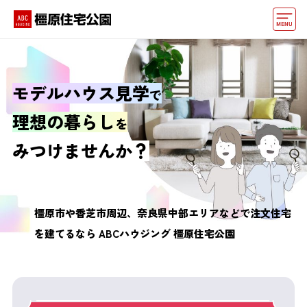
モデルハウス
おうちカウンター
モデルハウス見学
で
動画でモデルハウス見学
理想の暮らし
を
イベント情報・プレゼント
みつけませんか？
アクセス
好みからモデルハウスを探す
橿原市や香芝市周辺、奈良県中部エリアなどで
注文住宅
を建てるなら
ABCハウジング 橿原住宅公園
住まいづくりお役立ち情報
他の展示場
ABCハウジングトップ
マイページ
アカウント登録