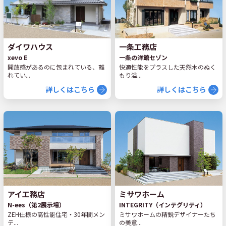
ダイワハウス
一条工務店
xevo E
一条の洋館セゾン
開放感があるのに包まれている、離
快適性能をプラスした天然木のぬく
れてい...
もり溢...
詳しくはこちら
詳しくはこちら
アイ工務店
ミサワホーム
N-ees（第2展示場）
INTEGRITY（インテグリティ）
ZEH仕様の高性能住宅・30年間メン
ミサワホームの精鋭デザイナーたち
テ...
の美意...