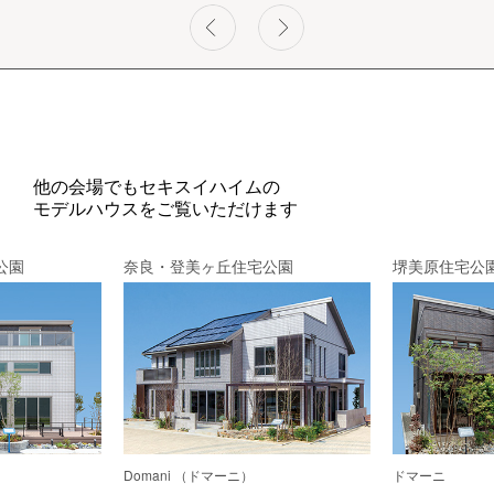
他の会場でもセキスイハイムの
モデルハウスをご覧いただけます
公園
奈良・登美ヶ丘住宅公園
堺美原住宅公
Domani （ドマーニ）
ドマーニ