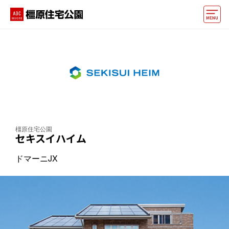
モデルハウス
おうちカウンター
動画でモデルハウス見学
イベント情報・プレゼント
アクセス
橿原住宅公園
セキスイハイム
好みからモデルハウスを探す
ドマーニJX
住まいづくりお役立ち情報
他の展示場
ABCハウジングトップ
マイページ
アカウント登録