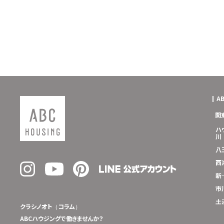
A
関
ハ
川
八
西
新
市
土
クラシノオト（コラム）
ABCハウジングで働きませんか？