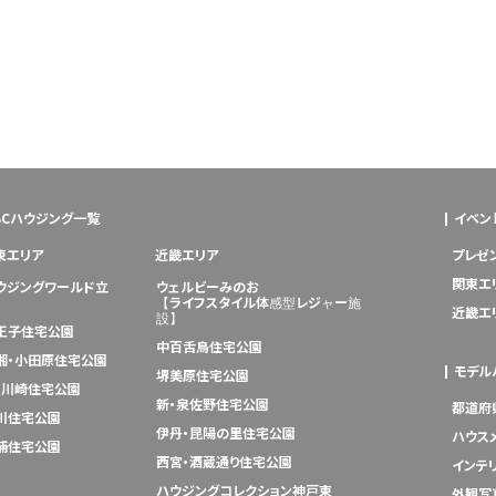
BCハウジング一覧
イベン
東エリア
近畿エリア
プレゼ
関東エ
ウジングワールド立
ウェルビーみのお
【ライフスタイル体感型レジャー施
近畿エ
設】
王子住宅公園
中百舌鳥住宅公園
湘・小田原住宅公園
モデル
堺美原住宅公園
･川崎住宅公園
新・泉佐野住宅公園
都道府
川住宅公園
伊丹・昆陽の里住宅公園
ハウス
浦住宅公園
西宮・酒蔵通り住宅公園
インテ
ハウジングコレクション神戸東
外観写