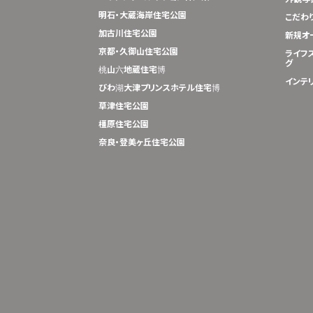
明石・大蔵海岸住宅公園
こだわ
加古川住宅公園
新規オ
京都・久御山住宅公園
ライフ
グ
桃山六地蔵住宅博
インテ
びわ湖大津プリンスホテル住宅博
草津住宅公園
橿原住宅公園
奈良・登美ヶ丘住宅公園