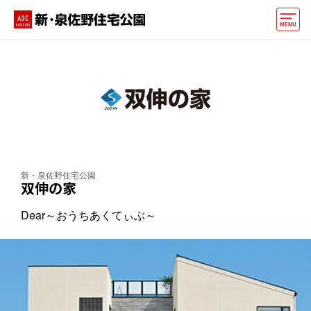
モデルハウス
動画でモデルハウス見学
イベント情報・プレゼント
アクセス
新・泉佐野住宅公園
好みからモデルハウスを探す
双伸の家
住まいづくりお役立ち情報
Dear～おうちあくてぃぶ～
他の展示場
ABCハウジングトップ
マイページ
アカウント登録