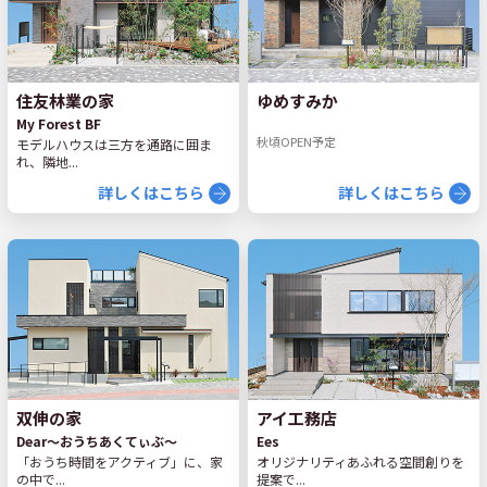
住友林業の家
ゆめすみか
My Forest BF
秋頃OPEN予定
モデルハウスは三方を通路に囲ま
れ、隣地...
詳しくはこちら
詳しくはこちら
双伸の家
アイ工務店
Dear～おうちあくてぃぶ～
Ees
「おうち時間をアクティブ」に、家
オリジナリティあふれる空間創りを
の中で...
提案で...