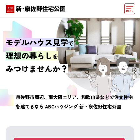
モデルハウス
動画でモデルハウス見学
モデルハウス見学
で
イベント情報・プレゼント
理想の暮らし
を
アクセス
みつけませんか？
好みからモデルハウスを探す
住まいづくりお役立ち情報
泉佐野市周辺、南大阪エリア、和歌山県などで
注文住宅
を建てるなら
ABCハウジング 新・泉佐野住宅公園
他の展示場
ABCハウジングトップ
マイページ
アカウント登録