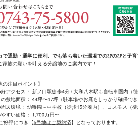
カで通勤・通学に便利、でも落ち着いた環境でのびのびと子育
ご家族の願いを叶える分譲地のご案内です！
地の注目ポイント】
の好アクセス： 新ノ口駅徒歩4分 / 大和八木駅も自転車圏内（徒
とりの敷地面積： 44坪〜47坪（駐車場やお庭もしっかり確保で
心の周辺環境： 幼稚園～中学校（徒歩15分圏内）、コスモス（徒
めやすい価格： 1,700万円〜
変ご好評につき【
5号地はご契約済
】となっております。