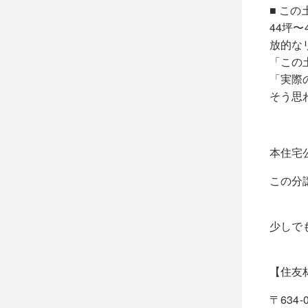
■ こ
44坪
放的な
「この
「実際
そう思
本住宅
この分
少しで
【住友
〒634