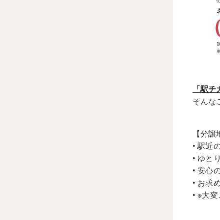
「駅チ
そんな
【分譲
• 駅近
• ゆ
• 安
• お求
• ※大