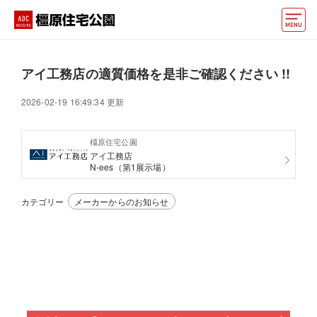
モデルハウス
アイ工務店の適質価格を是非ご確認ください !!
おうちカウンター
2026-02-19 16:49:34 更新
動画でモデルハウス見学
橿原住宅公園
イベント情報・プレゼント
アイ工務店
N-ees（第1展示場）
アクセス
カテゴリー
メーカーからのお知らせ
好みからモデルハウスを探す
住まいづくりお役立ち情報
他の展示場
ABCハウジングトップ
マイページ
アカウント登録