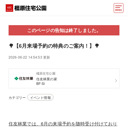
モデルハウス
このページの告知は終了しました。
おうちカウンター
🌳【6月来場予約の特典のご案内！】🌳
動画でモデルハウス見学
2026-06-22 14:54:53 更新
イベント情報・プレゼント
アクセス
橿原住宅公園
住友林業の家
BF-Si
好みからモデルハウスを探す
カテゴリー
イベント情報
住まいづくりお役立ち情報
他の展示場
ABCハウジングトップ
住友林業では、6月の来場予約を随時受け付けており
マイページ
アカウント登録