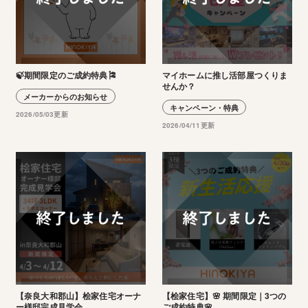
🍃期間限定のご成約特典🎏
マイホームに推し活部屋つくりま
せんか？
メーカーからのお知らせ
キャンペーン・特典
2026/05/03更新
2026/04/11更新
【奈良大和郡山】桧家住宅オーナ
【桧家住宅】🌸 期間限定｜3つの
ー様邸完成見学会
ご成約特典🌸