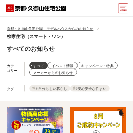
モデルハウス
京都・久御山住宅公園 モデルハウスからのお知らせ
桧家住宅（スマート・ワン）
おうちカウンター
すべてのお知らせ
イベント情報・プレゼント
アクセス
カテ
すべて
イベント情報
キャンペーン・特典
ゴリー
メーカーからのお知らせ
好みからモデルハウスを探す
住まいづくりお役立ち情報
＃自分らしい暮らし
#安心安全な住まい
タグ
他の展示場
ABCハウジングトップ
マイページ
アカウント登録