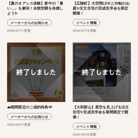
【夏のオアシス体験】家中の「暑
【広陵町】大空間LDKと30帖のお
い…」を解決！全館空調を体感し
庭✨注文住宅の完成見学会を限定
よう✨
開催！
メーカーからのお知らせ
イベント情報
2026/07/11更新
2026/07/16更新
🐋期間限定のご成約特典🍉
【大和郡山】星空を見上げる注文
住宅✨完成見学会を期間限定で開
催！
メーカーからのお知らせ
2026/06/27更新
イベント情報
2026/06/26更新