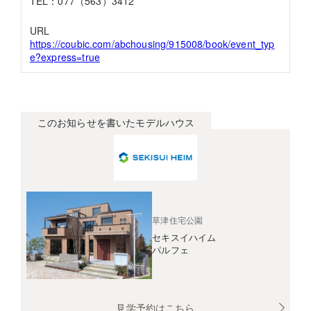
TEL：077（563）3412
URL
https://coubic.com/abchousing/915008/book/event_typ
e?express=true
このお知らせを書いたモデルハウス
草津住宅公園
セキスイハイム
パルフェ
見学予約はこちら