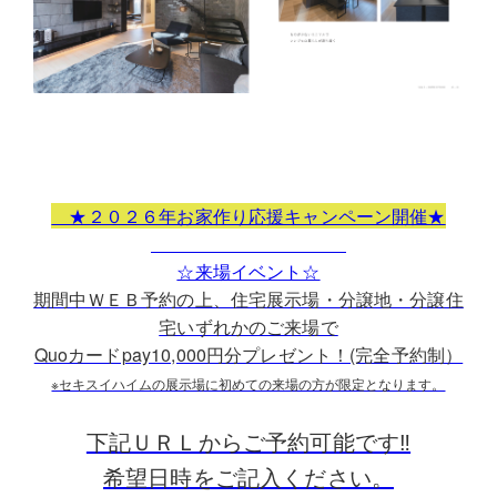
★２０２６年お家作り応援キャンペーン開催★
☆来場イベント☆
期間中ＷＥＢ予約の上、住宅展示場・分譲地・分譲住
宅いずれかのご来場で
Quoカードpay10,000円分プレゼント！(完全予約制）
※セキスイハイムの展示場に初めての来場の方が限定となります。
下記ＵＲＬからご予約可能です‼
希望日時をご記入ください。