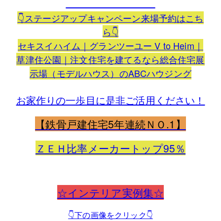
👇ステージアップキャンペーン来場予約はこち
ら👇
セキスイハイム｜グランツーユー V to Heim｜
草津住公園｜注文住宅を建てるなら総合住宅展
示場（モデルハウス）のABCハウジング
お家作りの一歩目に是非ご活用ください！
【鉄骨戸建住宅5年連続ＮＯ.1】
ＺＥＨ比率メーカートップ95％
☆インテリア実例集☆
👇下の画像をクリック👇