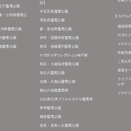
近畿エ
設】
王子住宅公園
中百舌鳥住宅公園
湘・小田原住宅公
モデル
堺美原住宅公園
都道府
･川崎住宅公園
新・泉佐野住宅公園
ハウス
川住宅公園
伊丹・昆陽の里住宅公園
インテ
浦住宅公園
西宮・酒蔵通り住宅公園
外観写
ハウジングコレクション神戸東
こだわ
明石・大蔵海岸住宅公園
新規オ
加古川住宅公園
ライフ
京都・久御山住宅公園
ング
桃山六地蔵住宅博
インテ
びわ湖大津プリンスホテル住宅博
草津住宅公園
橿原住宅公園
奈良・登美ヶ丘住宅公園