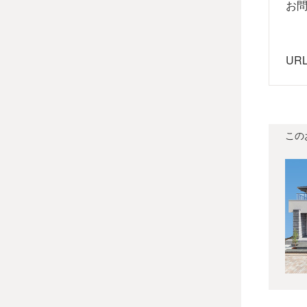
お
UR
この