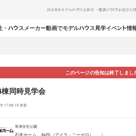
好みからモデルハウスを探す
住まいづくりお役立ち
社・ハウスメーカー
動画でモデルハウス見学
イベント情
このページの告知は終了しまし
4棟同時見学会
29 17:48:19 更新
草津住宅公園
石友ホーム
ila20（アイラ・ニーゼロ）