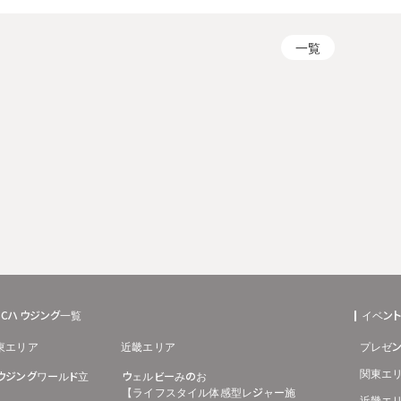
一覧
BCハウジング一覧
イベン
東エリア
近畿エリア
プレゼン
関東エ
ウジングワールド立
ウェルビーみのお
【ライフスタイル体感型レジャー施