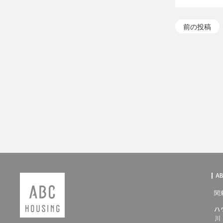
前の投稿
A
関
ハ
川