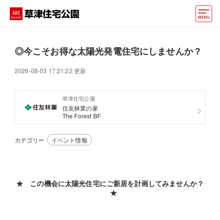
モデルハウス
◎今こそお得な太陽光発電住宅にしませんか？
住宅会社・ハウスメーカー
2026-08-03 17:21:22 更新
動画でモデルハウス見学
草津住宅公園
イベント情報・プレゼント
住友林業の家
The Forest BF
アクセス
カテゴリー
イベント情報
好みからモデルハウスを探す
住まいづくりお役立ち情報
★ この機会に太陽光住宅にご新居を計画してみませんか？
★
他の展示場
ABCハウジングトップ
マイページ
アカウント登録