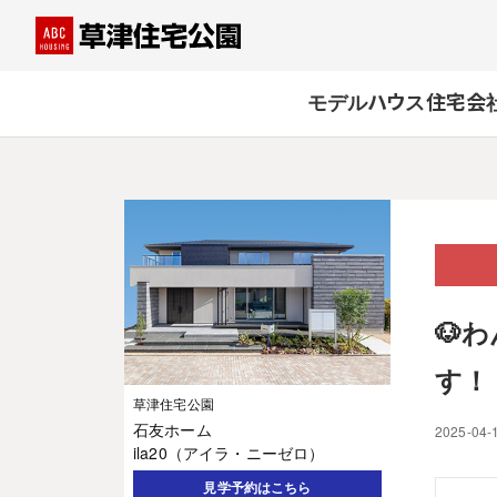
モデルハウス
住宅会
🐶
す！
草津住宅公園
石友ホーム
2025-04-
ila20（アイラ・ニーゼロ）
見学予約はこちら