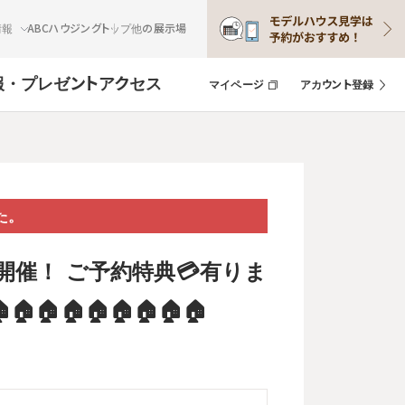
情報
ABCハウジングトップ
他の展示場
報・プレゼント
アクセス
マイページ
アカウント登録
た。
開催！ ご予約特典💳有りま
🏠🏠🏠🏠🏠🏠