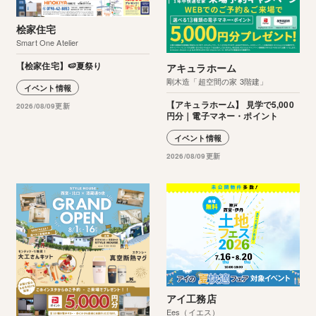
桧家住宅
Smart One Atelier
【桧家住宅】🍉夏祭り
アキュラホーム
剛木造「超空間の家 3階建」
イベント情報
【アキュラホーム】 見学で5,000
2026/08/09更新
円分｜電子マネー・ポイント
イベント情報
2026/08/09更新
アイ工務店
Ees（イエス）