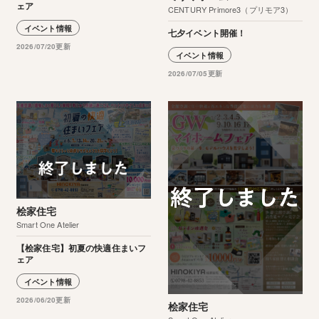
ェア
CENTURY Primore3（プリモア3）
イベント情報
七夕イベント開催！
2026/07/20更新
イベント情報
2026/07/05更新
桧家住宅
Smart One Atelier
【桧家住宅】初夏の快適住まいフ
ェア
イベント情報
2026/06/20更新
桧家住宅