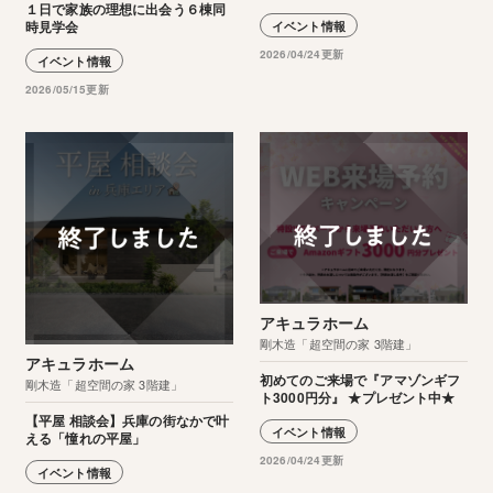
１日で家族の理想に出会う６棟同
時見学会
イベント情報
2026/04/24更新
イベント情報
2026/05/15更新
アキュラホーム
剛木造「超空間の家 3階建」
アキュラホーム
初めてのご来場で『アマゾンギフ
剛木造「超空間の家 3階建」
ト3000円分』 ★プレゼント中★
【平屋 相談会】兵庫の街なかで叶
イベント情報
える「憧れの平屋」
2026/04/24更新
イベント情報