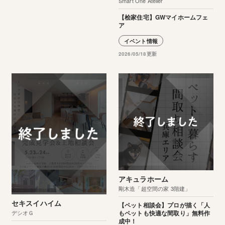
Smart One Atelier
【桧家住宅】GWマイホームフェ
ア
イベント情報
2026/05/18更新
アキュラホーム
剛木造「超空間の家 3階建」
セキスイハイム
【ペット相談会】プロが描く「人
デシオＧ
もペットも快適な間取り」無料作
成中！