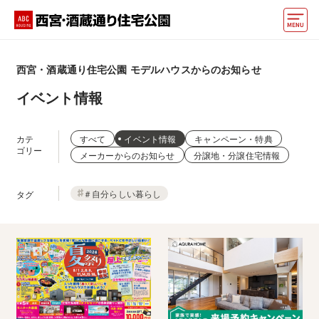
モデルハウス
西宮・酒蔵通り住宅公園
モデルハウスからのお知らせ
動画でモデルハウス見学
イベント情報
イベント情報・プレゼント
カテ
すべて
イベント情報
キャンペーン・特典
アクセス
ゴリー
メーカーからのお知らせ
分譲地・分譲住宅情報
好みからモデルハウスを探す
＃自分らしい暮らし
タグ
住まいづくりお役立ち情報
他の展示場
ABCハウジングトップ
マイページ
アカウント登録