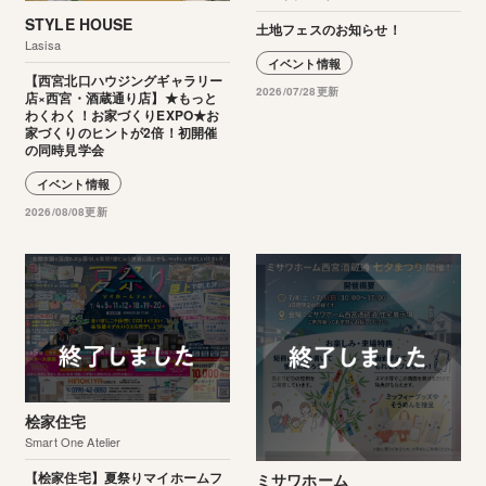
STYLE HOUSE
土地フェスのお知らせ！
Lasisa
イベント情報
【西宮北口ハウジングギャラリー
2026/07/28更新
店×西宮・酒蔵通り店】★もっと
わくわく！お家づくりEXPO★お
家づくりのヒントが2倍！初開催
の同時見学会
イベント情報
2026/08/08更新
桧家住宅
Smart One Atelier
【桧家住宅】夏祭りマイホームフ
ミサワホーム