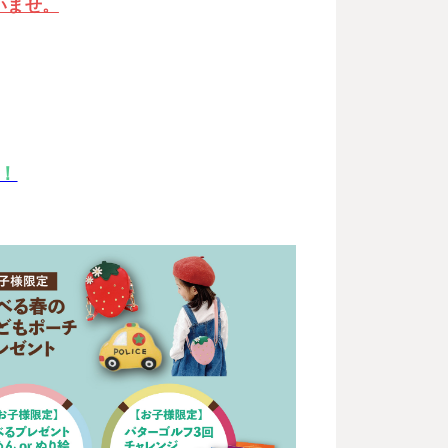
いませ。
！