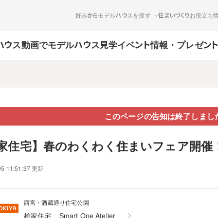
好みからモデルハウスを探す
住まいづくりお役立ち
ハウス
動画でモデルハウス見学
イベント情報・プレゼン
このページの告知は終了しまし
家住宅】春のわくわく住まいフェア開催
05 11:51:37 更新
西宮・酒蔵通り住宅公園
桧家住宅
Smart One Atelier