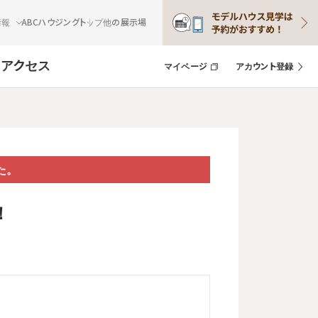
情報
ABCハウジングトップ
他の展示場
ト
アクセス
マイページ
アカウント登録
た。
！