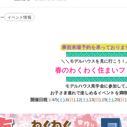
リー
イベント情報
事前来場予約を承っておりま
⌂⁛⌂⁛⌂⁛⌂⁛⌂⁛⌂⁛⌂⁛⌂⁛⌂⁛⌂⁛⌂⁛
＼＼モデルハウスを見に行こう！
春のわくわく住まいフ
⌂⁛⌂⁛⌂⁛⌂⁛⌂⁛⌂⁛⌂⁛⌂⁛⌂⁛⌂⁛⌂⁛
モデルハウス見学会に参加して
お子さま連れで楽しめるイベントを満
開催日程：
4/5(
土
),6(
日
),12(
土
),13(
日
),19(
土
),20(
日
)