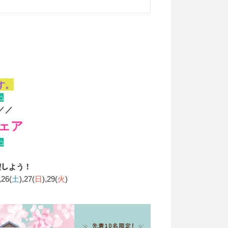
す。
⌂
／／
ェア
⌂
、
喫しよう！
,26(
土
),27(
日
),29(
火
)