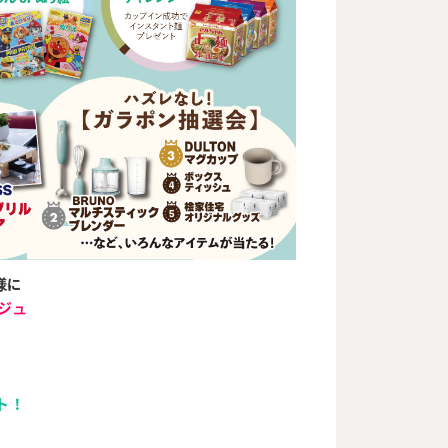
名様に
ージュ
ト！