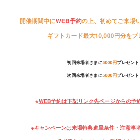
開催期間中に
WEB予約
の上、初めてご来場
ギフトカード最大10,000円分を
初回来場者さまに
5
000円
プレゼント
次回来場者さまに
5
000円
プレゼント
※
WEB予約は下記リンク先ページからの予
※
キャンペーンは来場特典進呈条件・注意事