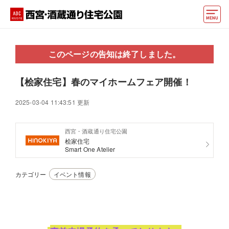
モデルハウス
このページの告知は終了しました。
動画でモデルハウス見学
【桧家住宅】春のマイホームフェア開催！
イベント情報・プレゼント
2025-03-04 11:43:51 更新
アクセス
西宮・酒蔵通り住宅公園
好みからモデルハウスを探す
桧家住宅
Smart One Atelier
住まいづくりお役立ち情報
カテゴリー
イベント情報
他の展示場
ABCハウジングトップ
マイページ
アカウント登録