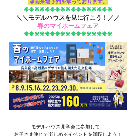
事前来場予約を承っております。
❋❋❋❋❋❋❋❋❋❋❋❋❋❋❋❋❋
＼＼モデルハウスを見に行こう！／／
春のマイホームフェア
❋❋❋❋❋❋❋❋❋❋❋❋❋❋❋❋❋
モデルハウス見学会に参加して、
お子さま連れで楽しめるイベントを満喫しよう！