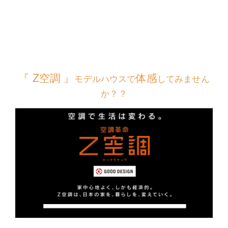
『 Z空調 』
体感
モデルハウスで
してみません
か？？