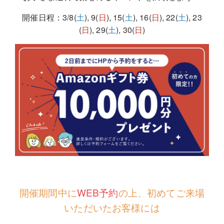
開催日程：3
/8(
土
), 9(
日
), 15(
土
), 16(
日
), 22(
土
), 23
(
日
), 29(
土
), 30(
日
)
開催期間中に
WEB予約
の上、初めてご来場
いただいたお客様には