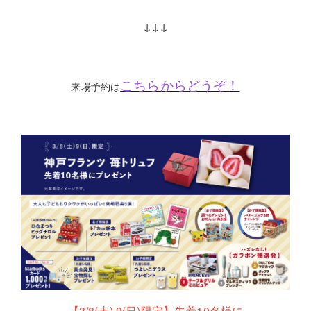
↓↓↓
こちらからどうぞ！
来場予約は
【3/8(土).9(日)限定】先着10名様に